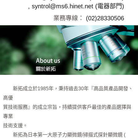
2024-04-01
Hitachi 發表應用於 A...
, syntrol@ms6.hinet.net (電器部門)
業務專線：
(02)28330506
2024-01-10
本公司將於1月31日至2月1
日...
2023-10-30
新拓將贊助2024年高分子學
會...
2023-06-01
本公司將於7月1日至7月5日
舉...
2023-03-31
[電器部門公告] 自 2023...
新拓成立於1985年，秉持過去30年『高品質產品開發、
2023-03-01
Hitachi 最新世代超高解...
高優
質技術服務』的成立宗旨，持續提供客戶最佳的產品選擇與
2023-02-15
因應國內疫情趨緩，台北總公
專業
司與...
技術支援。
2023-01-05
本公司將於1月13日至1月15...
新拓為日本第一大原子力顯微鏡/掃描式探針顯微鏡 (