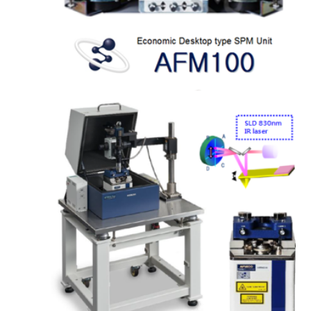
2017-07-10
歡迎日立HHS 代表取締役岡
田...
2017-06-06
日本 Hitachi 原廠發表...
2016-11-01
新拓受日立邀請參加日本東京
第...
2016-09-12
新拓將參展105年中國材料科
學...
2016-08-25
新拓將於2016全國光電研討
會...
2016-06-08
新拓於清大奈材中心開課
AFM...
2016-02-01
新拓為拓展半導體故障分析真
空 ...
2015-12-16
新拓於清大奈材中心開課