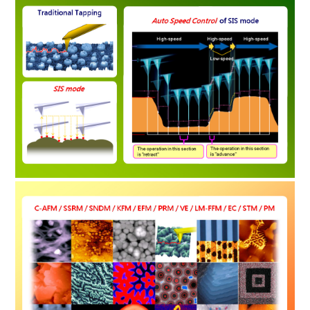
[原廠公告] L-traceI...
2021-04-01
[原廠公告] Hitachi ...
2021-03-02
AFM5000 II 軟體最新...
2021-01-05
[原廠公告] E-sweep ...
2020-12-15
本公司將於1月25日至1月27...
2020-11-01
原廠自感應探針 (PRC-DF...
2020-08-01
新拓將贊助2020年第四屆台
灣...
2020-07-01
新拓將於7月15日至17日舉
辦...