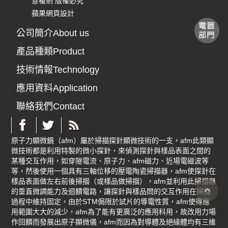
意複制 版權必究
蘋果網頁設計
公司簡介About us
產品種類Product
技術情報Technology
應用資料Application
聯絡我們Contact
原子力顯微鏡（afm）屬於掃描探針顯微技術的一支，afm此類顯
微技術都是利用特製的微小探針，來偵測探針與樣品表面之間的
某種交互作用，如穿隧電流、原子力、afm磁力、近場電磁波等
等，然後使用一個具有三軸位移的壓電陶瓷掃描器，afm使探針在
樣品表面做左右前後掃描（或樣品做掃描），afm並利用此掃描器
的垂直微調能力及迴饋電路，讓探針與樣品問的交互作用在掃描
過程中維持固定，由於STM侷限於試片的導電性質，afm使得應
用範圍大大的減少，afm為了能有更廣泛的應用科用，故改用力場
作回饋而發展出原子顯微儀，afm而因為對導體及絕緣體均有三維