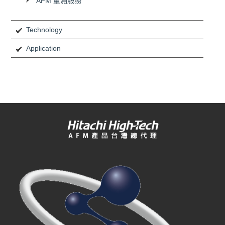
AFM 量測服務
Technology
Application