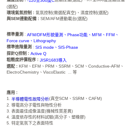
-120至300度C
(選配)
環境氣氛控制 :
氣氛控制(需選配真空)、濕度控制(選配)
與SEM連動配備 :
SEM/AFM連動載台(選配)
標準量測
:
AFM/DFM形貌量測、Phase功能、MFM、FFM、
Force curve、Lithography
標準進階量測
:
SIS mode、SIS-Phase
探針Q控制 :
Active Q
粗糙度評價程序 :
JISR1683導入
選配 :
KFM、EFM、PRM、SSRM、SCM、Conductive-AFM、
ElectroChemistry、ViscoElastic ... 等
應用 :
1.
(真空SCM、SSRM、CAFM)
半導體電性故障分析
2. 導電高分子電性與物性分析
3. 表面最佳成像溫度(機械性質差異)
4. 溫度依存性的材料試驗(高分子、塑橡膠)
5. 特定氣氛下之表面特性