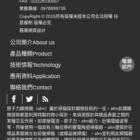
FAX : (02)28330567
業務專線 :
0978899735
CopyRight © 2015所有版權未經本公司合法授權 任
意複制 版權必究
蘋果網頁設計
公司簡介About us
產品種類Product
技術情報Technology
應用資料Application
聯絡我們Contact
原子力顯微鏡（afm）屬於掃描探針顯微技術的一支，afm此類顯
微技術都是利用特製的微小探針，來偵測探針與樣品表面之間的
某種交互作用，如穿隧電流、原子力、afm磁力、近場電磁波等
等，然後使用一個具有三軸位移的壓電陶瓷掃描器，afm使探針在
樣品表面做左右前後掃描（或樣品做掃描），afm並利用此掃描器
的垂直微調能力及迴饋電路，讓探針與樣品問的交互作用在掃描