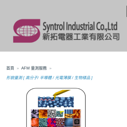
首頁
AFM 量測服務
形貌量測 [ 高分子/ 半導體 / 光電薄膜 / 生物樣品 ]