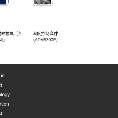
觀察載具（全
濕度控制套件
列）
（AFM5300E）
us
t
logy
tion
t