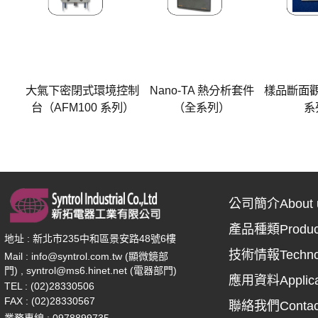
大氣下密閉式環境控制
Nano-TA 熱分析套件
樣品斷面
台（AFM100 系列）
（全系列）
系
公司簡介About 
產品種類Produc
地址 : 新北市235中和區景安路48號6樓
技術情報Techno
Mail :
info@syntrol.com.tw (顯微鏡部
門) , syntrol@ms6.hinet.net (電器部門)
應用資料Applica
TEL : (02)28330506
FAX : (02)28330567
聯絡我們Contac
業務專線 :
0978899735